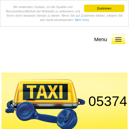
Wir verwenden Cookies, um die Qualität und
Zustimmen
Benutzerfreundlichkeit der Webseite zu verbessern und
Ihnen einen besseren Service zu bieten. Wenn Sie auf Zustimmen klicken, erklären Sie
sich damit einverstanden.
Mehr Infos
Menu
05374