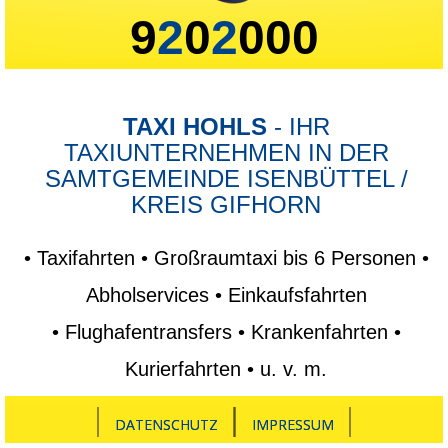
9
2
0
2
000
TAXI HOHLS
- IHR
TAXIUNTERNEHMEN IN DER
SAMTGEMEINDE ISENBÜTTEL /
KREIS GIFHORN
•
Taxifahrten • Großraumtaxi bis 6 Personen
•
Abholservices
•
Einkaufsfahrten
•
Flughafentransfers
•
Krankenfahrten
•
Kurierfahrten
•
u. v. m.
DATENSCHUTZ
IMPRESSUM